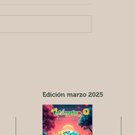
de pera con crema
Hamburguesas con pera
cebollas caramelizadas
Edición marzo 2025