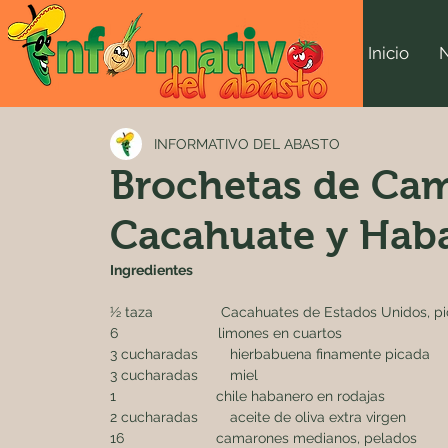
Inicio
INFORMATIVO DEL ABASTO
Brochetas de Cam
Cacahuate y Hab
Ingredientes
½ taza                 Cacahuates de Estados Unidos, 
6                         limones en cuartos
3 cucharadas        hierbabuena finamente picada
3 cucharadas        miel
1                         chile habanero en rodajas
2 cucharadas        aceite de oliva extra virgen
16                       camarones medianos, pelados