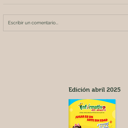
Escribir un comentario...
New York steak a la parrilla
Milhojas 
con peras al tocino y
de canela
romero
Edición abril 2025