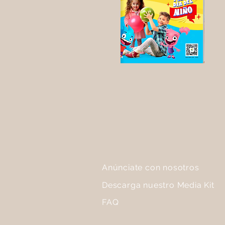
Anúnciate con nosotros
Descarga nuestro Media Kit
FAQ