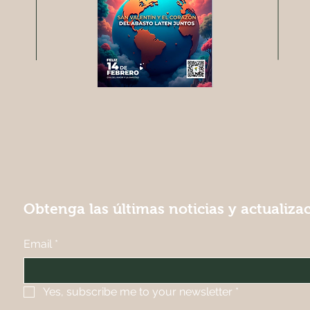
Obtenga las últimas noticias y actualiza
Email
*
Yes, subscribe me to your newsletter
*