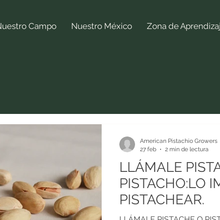
Nuestro Campo
Nuestro México
Zona de Aprendiza
American Pistachio Growers
27 feb
2 min de lectura
LLÁMALE PIST
PISTACHO:LO 
PISTACHEAR.
LLÁMALE PISTACHE O PIS