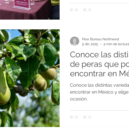
Pear Bureau Northwest
5 dic 2025
4 min de lectur
Conoce las dist
de peras que 
encontrar en Méx
mejor de ellas 
Conoce las distintas vari
ocasión.
encontrar en México y elige
ocasión.