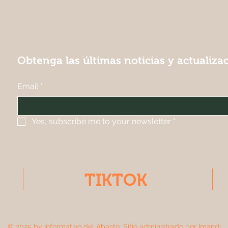
Obtenga las últimas noticias y actualiza
Email
*
Yes, subscribe me to your newsletter
*
TIKTOK
© 2025 by Informativo del Abasto. Sitio administrado por
Imandi