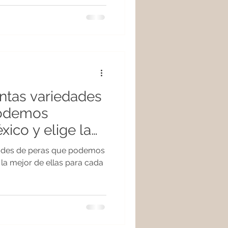
a
intas variedades
podemos
ico y elige la
para cada
edades de peras que podemos
 la mejor de ellas para cada