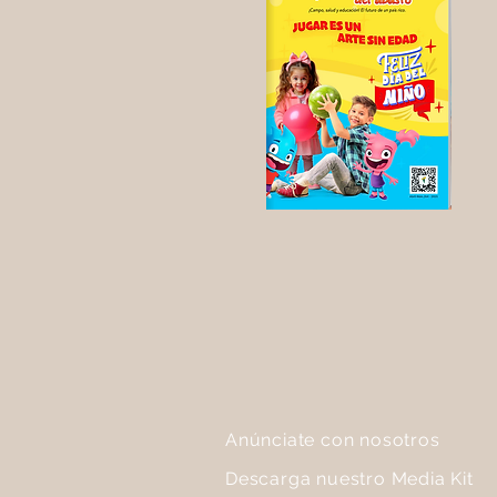
Anúnciate con nosotros
Descarga nuestro Media Kit