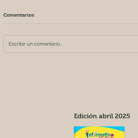
Comentarios
Escribir un comentario...
Coloca FIRA en mercado
LLÁMALE 
bursátil la segunda edición
PISTACH
del Bono Verde de
IMPORTAN
Resiliencia
PISTACHE
Edición abril 2025