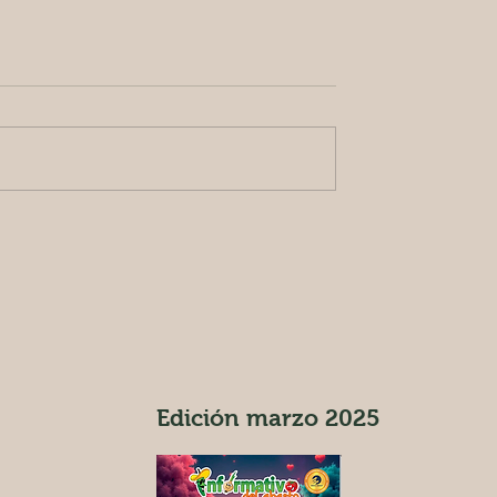
PISTACHE O
Consejos prácticos para
O:LO
acompañar a tu hijo/a e
TE ES
regreso a clases
AR.
Edición marzo 2025