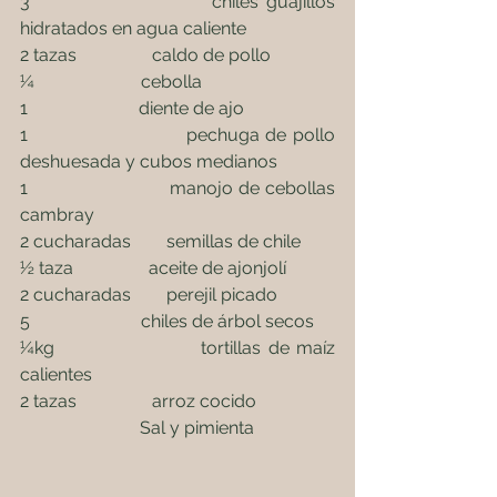
3                         chiles guajillos 
hidratados en agua caliente
2 tazas                 caldo de pollo
¼                        cebolla
1                         diente de ajo
1                         pechuga de pollo 
deshuesada y cubos medianos
1                         manojo de cebollas 
cambray
2 cucharadas        semillas de chile
½ taza                 aceite de ajonjolí
2 cucharadas        perejil picado
5                         chiles de árbol secos
¼kg                     tortillas de maíz 
calientes
2 tazas                 arroz cocido
                           Sal y pimienta