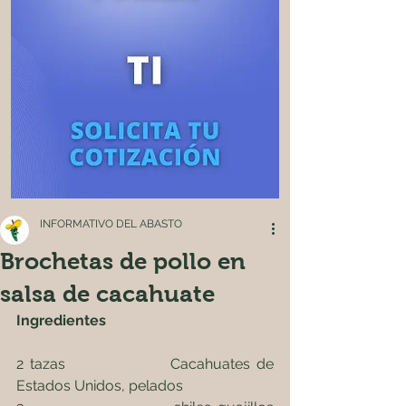
INFORMATIVO DEL ABASTO
Brochetas de pollo en
salsa de cacahuate
Ingredientes
2 tazas                 Cacahuates de 
Estados Unidos, pelados